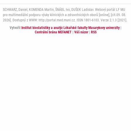
SCHWARZ, Daniel, KOMENDA Martin, ŠNÁBL Ivo, DUŠEK Ladislav. Webový portál LF MU
pro multimediální podporu výuky klinických a zdravotnických oborů [online], [cit.09. 08.
2026]. Dostupný z WWW: http://portal.med.muni.cz. ISSN 1801-6103. Verze 2.1.3 [2021].
Vytvořil
Institut biostatistiky a analýz Lékařské fakulty Masarykovy univerzity
|
Centrální brána MEFANET
|
Váš názor
|
RSS