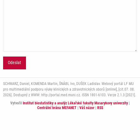
SCHWARZ, Daniel, KOMENDA Martin, ŠNÁBL Ivo, DUŠEK Ladislav. Webový portál LF MU
pro multimediální podporu výuky klinických a zdravotnických oborů [online], [cit.07. 08.
2026]. Dostupný z WWW: http://portal.med.muni.cz. ISSN 1801-6103. Verze 2.1.3 [2021].
Vytvořil
Institut biostatistiky a analýz Lékařské fakulty Masarykovy univerzity
|
Centrální brána MEFANET
|
Váš názor
|
RSS