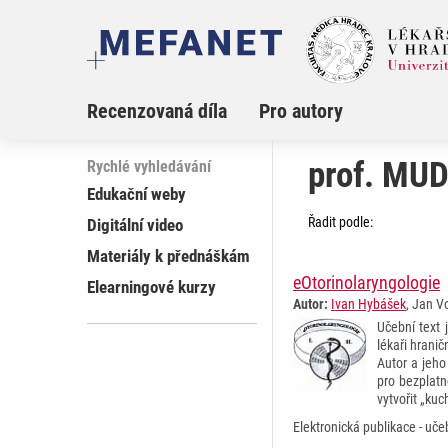
Recenzovaná díla
Pro autory
prof. MUD
Rychlé vyhledávání
Edukační weby
Řadit podle:
Digitální video
Materiály k přednáškám
eOtorinolaryngologie
Elearningové kurzy
Autor:
Ivan Hybášek
, Jan V
Učební text 
lékaři hrani
Autor a jeho
pro bezplatn
vytvořit „kuc
Elektronická publikace - uče