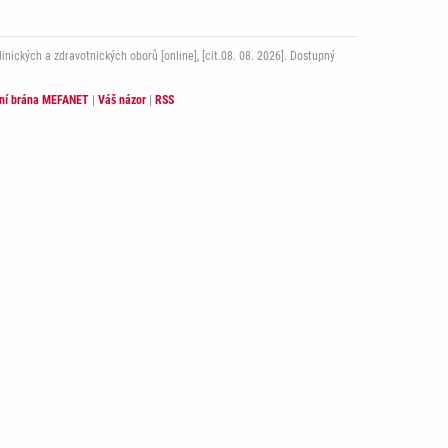
ckých a zdravotnických oborů [online], [cit.08. 08. 2026]. Dostupný
lní brána MEFANET
|
Váš názor
|
RSS