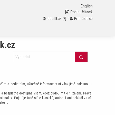
English
Poslat článek
eduID.cz
[?]
/
Přihlásit se
hk.cz
řům a pediatrům, užitečné informace v ní však jistě naleznou i
ně a bezplatně dostupná všem, kdož budou mít o ní zájem. Právě
lity. Pojetí je také stále klasické, autor si ani nekladl za cíl
losti.