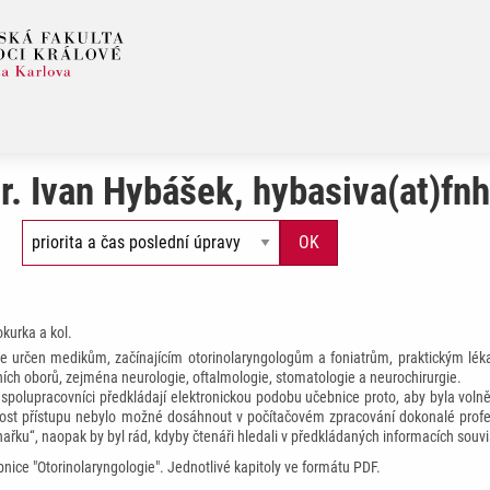
r. Ivan Hybášek, hybasiva(at)fn
okurka a kol.
je určen medikům, začínajícím otorinolaryngologům a foniatrům, praktickým léka
čních oborů, zejména neurologie, oftalmologie, stomatologie a neurochirurgie.
 spolupracovníci předkládají elektronickou podobu učebnice proto, aby byla vol
ost přístupu nebylo možné dosáhnout v počítačovém zpracování dokonalé profesiona
hařku“, naopak by byl rád, kdyby čtenáři hledali v předkládaných informacích souvis
bnice "Otorinolaryngologie". Jednotlivé kapitoly ve formátu PDF.