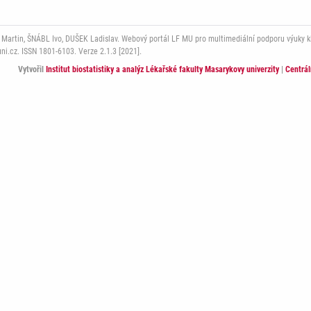
rtin, ŠNÁBL Ivo, DUŠEK Ladislav. Webový portál LF MU pro multimediální podporu výuky klini
i.cz. ISSN 1801-6103. Verze 2.1.3 [2021].
Vytvořil
Institut biostatistiky a analýz Lékařské fakulty Masarykovy univerzity
|
Centrá