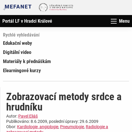
Portál LF v Hradci Králové
Menu
Rychlé vyhledávání
Edukační weby
Digitální video
Materiály k přednáškám
Elearningové kurzy
Zobrazovací metody srdce a
hrudníku
Autor:
Pavel Eliáš
Publikováno: 8.6.2009, poslední úpravy: 29.6.2009
Obor:
Kardiologie, angiologie
,
Pneumologie
,
Radiologie a