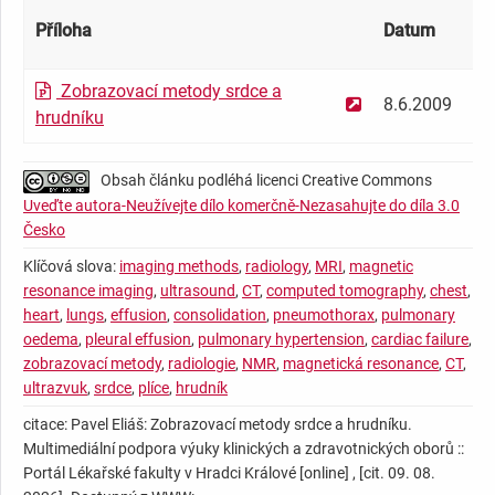
Příloha
Datum
Ve
Zobrazovací metody srdce a
8.6.2009
29
hrudníku
Obsah článku podléhá licenci Creative Commons
Uveďte autora-Neužívejte dílo komerčně-Nezasahujte do díla 3.0
Česko
Klíčová slova:
imaging methods
,
radiology
,
MRI
,
magnetic
resonance imaging
,
ultrasound
,
CT
,
computed tomography
,
chest
,
heart
,
lungs
,
effusion
,
consolidation
,
pneumothorax
,
pulmonary
oedema
,
pleural effusion
,
pulmonary hypertension
,
cardiac failure
,
zobrazovací metody
,
radiologie
,
NMR
,
magnetická resonance
,
CT
,
ultrazvuk
,
srdce
,
plíce
,
hrudník
citace: Pavel Eliáš: Zobrazovací metody srdce a hrudníku.
Multimediální podpora výuky klinických a zdravotnických oborů ::
Portál Lékařské fakulty v Hradci Králové [online] , [cit. 09. 08.