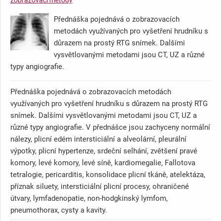
zobrazovací metody
Přednáška pojednává o zobrazovacích
metodách využívaných pro vyšetření hrudníku s
důrazem na prostý RTG snímek. Dalšími
vysvětlovanými metodami jsou CT, UZ a různé
typy angiografie.
Přednáška pojednává o zobrazovacích metodách
využívaných pro vyšetření hrudníku s důrazem na prostý RTG
snímek. Dalšími vysvětlovanými metodami jsou CT, UZ a
různé typy angiografie. V přednášce jsou zachyceny normální
nálezy, plicní edém intersticiální a alveolární, pleurální
výpotky, plicní hypertenze, srdeční selhání, zvětšení pravé
komory, levé komory, levé síně, kardiomegalie, Fallotova
tetralogie, pericarditis, konsolidace plicní tkáně, atelektáza,
příznak siluety, intersticiální plicní procesy, ohraničené
útvary, lymfadenopatie, non-hodgkinský lymfom,
pneumothorax, cysty a kavity.