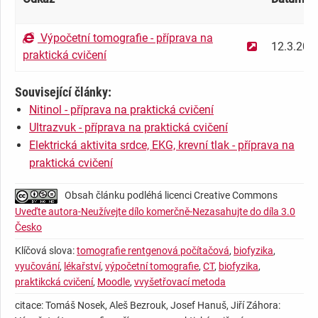
Výpočetní tomografie - příprava na
12.3.201
praktická cvičení
Související články:
Nitinol - příprava na praktická cvičení
Ultrazvuk - příprava na praktická cvičení
Elektrická aktivita srdce, EKG, krevní tlak - příprava na
praktická cvičení
Obsah článku podléhá licenci Creative Commons
Uveďte autora-Neužívejte dílo komerčně-Nezasahujte do díla 3.0
Česko
Klíčová slova:
tomografie rentgenová počítačová
,
biofyzika
,
vyučování
,
lékařství
,
výpočetní tomografie
,
CT
,
biofyzika
,
praktikcká cvičení
,
Moodle
,
vvyšetřovací metoda
citace: Tomáš Nosek, Aleš Bezrouk, Josef Hanuš, Jiří Záhora: