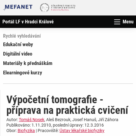
Portál LF v Hradci Králové
Menu
Rychlé vyhledávání
Edukační weby
Digitální video
Materiály k přednáškám
Elearningové kurzy
Výpočetní tomografie -
příprava na praktická cvičení
Autor:
Tomáš Nosek
, Aleš Bezrouk, Josef Hanuš, Jiří Záhora
Publikováno: 1.11.2010, poslední úpravy: 12.3.2016
Obor:
Biofyzika
| Pracoviště:
Ústav lékařské biofyziky